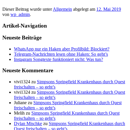
Dieser Beitrag wurde unter
Allgemein
abgelegt am
12. Mai 2019
von
wp_admin
.
Artikel-Navigation
Neueste Beiträge
WhatsApp nur ein Haken aber Profilbild: Blockiert?
Telegram-Nachrichten lesen ohne Haken: So geht’s
Instagram Songtexte funktioniert nicht: Was tun?
Neueste Kommentare
vivi1324
zu
Simpsons Springfield Krankenhaus durch Quest
freischalten – so geht’s
vivi1324
zu
Simpsons Springfield Krankenhaus durch Quest
freischalten – so geht’s
Juliane
zu
Simpsons Springfield Krankenhaus durch Quest
freischalten – so geht’s
Melih
zu
Simpsons Springfield Krankenhaus durch Quest
freischalten – so geht’s
Dylan Mischke
zu
Simpsons Springfield Krankenhaus durch
Quest freischalten – so geht’s