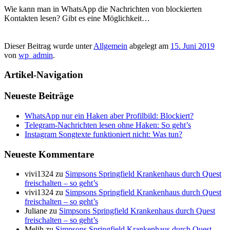
Wie kann man in WhatsApp die Nachrichten von blockierten
Kontakten lesen? Gibt es eine Möglichkeit…
Dieser Beitrag wurde unter
Allgemein
abgelegt am
15. Juni 2019
von
wp_admin
.
Artikel-Navigation
Neueste Beiträge
WhatsApp nur ein Haken aber Profilbild: Blockiert?
Telegram-Nachrichten lesen ohne Haken: So geht’s
Instagram Songtexte funktioniert nicht: Was tun?
Neueste Kommentare
vivi1324
zu
Simpsons Springfield Krankenhaus durch Quest
freischalten – so geht’s
vivi1324
zu
Simpsons Springfield Krankenhaus durch Quest
freischalten – so geht’s
Juliane
zu
Simpsons Springfield Krankenhaus durch Quest
freischalten – so geht’s
Melih
zu
Simpsons Springfield Krankenhaus durch Quest