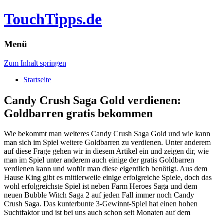
TouchTipps.de
Menü
Zum Inhalt springen
Startseite
Candy Crush Saga Gold verdienen:
Goldbarren gratis bekommen
Wie bekommt man weiteres Candy Crush Saga Gold und wie kann
man sich im Spiel weitere Goldbarren zu verdienen. Unter anderem
auf diese Frage gehen wir in diesem Artikel ein und zeigen dir, wie
man im Spiel unter anderem auch einige der gratis Goldbarren
verdienen kann und wofür man diese eigentlich benötigt.
Aus dem
Hause King gibt es mittlerweile einige erfolgreiche Spiele, doch das
wohl erfolgreichste Spiel ist neben Farm Heroes Saga und dem
neuen Bubble Witch Saga 2 auf jeden Fall immer noch Candy
Crush Saga. Das kunterbunte 3-Gewinnt-Spiel hat einen hohen
Suchtfaktor und ist bei uns auch schon seit Monaten auf dem