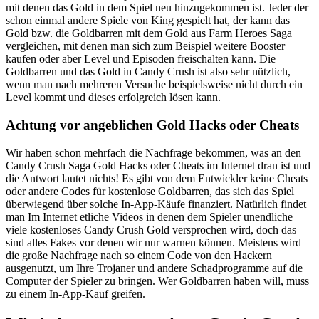
mit denen das Gold in dem Spiel neu hinzugekommen ist. Jeder der
schon einmal andere Spiele von King gespielt hat, der kann das
Gold bzw. die Goldbarren mit dem Gold aus Farm Heroes Saga
vergleichen, mit denen man sich zum Beispiel weitere Booster
kaufen oder aber Level und Episoden freischalten kann. Die
Goldbarren und das Gold in Candy Crush ist also sehr nützlich,
wenn man nach mehreren Versuche beispielsweise nicht durch ein
Level kommt und dieses erfolgreich lösen kann.
Achtung vor angeblichen Gold Hacks oder Cheats
Wir haben schon mehrfach die Nachfrage bekommen, was an den
Candy Crush Saga Gold Hacks oder Cheats im Internet dran ist und
die Antwort lautet nichts! Es gibt von dem Entwickler keine Cheats
oder andere Codes für kostenlose Goldbarren, das sich das Spiel
überwiegend über solche In-App-Käufe finanziert. Natürlich findet
man Im Internet etliche Videos in denen dem Spieler unendliche
viele kostenloses Candy Crush Gold versprochen wird, doch das
sind alles Fakes vor denen wir nur warnen können. Meistens wird
die große Nachfrage nach so einem Code von den Hackern
ausgenutzt, um Ihre Trojaner und andere Schadprogramme auf die
Computer der Spieler zu bringen. Wer Goldbarren haben will, muss
zu einem In-App-Kauf greifen.