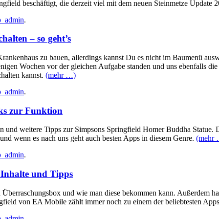
ingfield beschäftigt, die derzeit viel mit dem neuen Steinmetze Update
_admin
.
halten – so geht’s
ankenhaus zu bauen, allerdings kannst Du es nicht im Baumenü auswäh
en Wochen vor der gleichen Aufgabe standen und uns ebenfalls die gle
chalten kannst.
(mehr …)
_admin
.
ks zur Funktion
ion und weitere Tipps zur Simpsons Springfield Homer Buddha Statue. D
en und wenn es nach uns geht auch besten Apps in diesem Genre.
(mehr 
_admin
.
Inhalte und Tipps
eld Überraschungsbox und wie man diese bekommen kann. Außerdem habe
gfield von EA Mobile zählt immer noch zu einem der beliebtesten Apps 
_admin
.