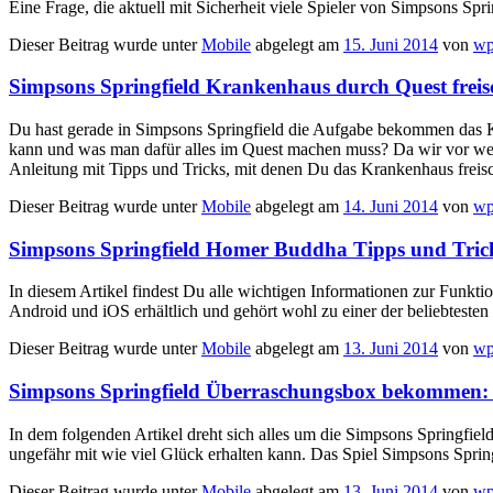
Eine Frage, die aktuell mit Sicherheit viele Spieler von Simpsons Spr
Dieser Beitrag wurde unter
Mobile
abgelegt am
15. Juni 2014
von
wp
Simpsons Springfield Krankenhaus durch Quest freisc
Du hast gerade in Simpsons Springfield die Aufgabe bekommen das Kr
kann und was man dafür alles im Quest machen muss? Da wir vor wenig
Anleitung mit Tipps und Tricks, mit denen Du das Krankenhaus freis
Dieser Beitrag wurde unter
Mobile
abgelegt am
14. Juni 2014
von
wp
Simpsons Springfield Homer Buddha Tipps und Tric
In diesem Artikel findest Du alle wichtigen Informationen zur Funkt
Android und iOS erhältlich und gehört wohl zu einer der beliebtest
Dieser Beitrag wurde unter
Mobile
abgelegt am
13. Juni 2014
von
wp
Simpsons Springfield Überraschungsbox bekommen: 
In dem folgenden Artikel dreht sich alles um die Simpsons Springfi
ungefähr mit wie viel Glück erhalten kann. Das Spiel Simpsons Sprin
Dieser Beitrag wurde unter
Mobile
abgelegt am
13. Juni 2014
von
wp