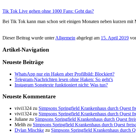
Tik Tok Live gehen ohne 1000 Fans: Geht das?
Bei Tik Tok kann man schon seit einigen Monaten neben kurzen mit 
Dieser Beitrag wurde unter
Allgemein
abgelegt am
15. April 2019
vo
Artikel-Navigation
Neueste Beiträge
WhatsApp nur ein Haken aber Profilbild: Blockiert?
Telegram-Nachrichten lesen ohne Haken: So geht’s
Instagram Songtexte funktioniert nicht: Was tun?
Neueste Kommentare
vivi1324
zu
Simpsons Springfield Krankenhaus durch Quest frei
vivi1324
zu
Simpsons Springfield Krankenhaus durch Quest frei
Juliane
zu
Simpsons Springfield Krankenhaus durch Quest freis
Melih
zu
Simpsons Springfield Krankenhaus durch Quest freisch
Dylan Mischke
zu
Simpsons Springfield Krankenhaus durch Que