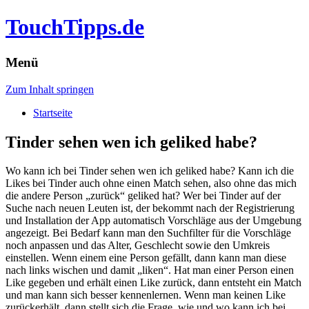
TouchTipps.de
Menü
Zum Inhalt springen
Startseite
Tinder sehen wen ich geliked habe?
Wo kann ich bei Tinder sehen wen ich geliked habe? Kann ich die
Likes bei Tinder auch ohne einen Match sehen, also ohne das mich
die andere Person „zurück“ geliked hat? Wer bei Tinder auf der
Suche nach neuen Leuten ist, der bekommt nach der Registrierung
und Installation der App automatisch Vorschläge aus der Umgebung
angezeigt. Bei Bedarf kann man den Suchfilter für die Vorschläge
noch anpassen und das Alter, Geschlecht sowie den Umkreis
einstellen. Wenn einem eine Person gefällt, dann kann man diese
nach links wischen und damit „liken“. Hat man einer Person einen
Like gegeben und erhält einen Like zurück, dann entsteht ein Match
und man kann sich besser kennenlernen. Wenn man keinen Like
zurückerhält, dann stellt sich die Frage, wie und wo kann ich bei