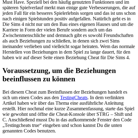
Must Have. Speziell bei den häufig genutzten Funktionen und im
späteren Spielverlauf merkt man einige gute Verbesserungen, die auf
jeden Fall für ein besseres Spielerlebnis sorgen und das ist uns schon
nach einigen Spielstunden positiv aufgefallen. Natürlich geht es in
Die Sims 4 nicht nur um den Bau eines eigenen Hauses und um die
Karriere in Form der vielen Berufe sondern auch um das
Zwischenmenschliche und demnach gibt es sowohl Freundschaften
als auch Beziehungen zu schließen, in denen sich zwei Sims
ineinander verlieben und vielleicht sogar heiraten. Wem das normale
Herstellen von Beziehungen in dem Spiel zu lange dauert, für den
haben wir auf dieser Seite einen Beziehung Cheat für Die Sims 4.
Voraussetzung, um die Beziehungen
beeinflussen zu können
Bei diesem Cheat zum Beeinflussen der Beziehungen handelt es
sich um einen Codes aus den
TestingCheats
. In dem verlinkten
Artikel haben wir über das Thema eine ausführliche Anleitung
erstellt. Hier nochmal eine kurze Zusammenfassung, starte das Spiel
wie gewohnt und öffne die Cheat-Konsole über STRG – Shift und
C. Anschließend musst Du in das aufkommende Fenster den Code
„Testingcheats true“ eingeben und schon kannst Du die unten
genannten Codes benutzen.