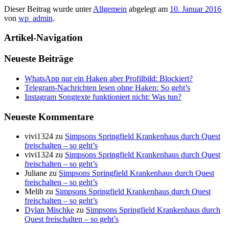
Dieser Beitrag wurde unter
Allgemein
abgelegt am
10. Januar 2016
von
wp_admin
.
Artikel-Navigation
Neueste Beiträge
WhatsApp nur ein Haken aber Profilbild: Blockiert?
Telegram-Nachrichten lesen ohne Haken: So geht’s
Instagram Songtexte funktioniert nicht: Was tun?
Neueste Kommentare
vivi1324
zu
Simpsons Springfield Krankenhaus durch Quest
freischalten – so geht’s
vivi1324
zu
Simpsons Springfield Krankenhaus durch Quest
freischalten – so geht’s
Juliane
zu
Simpsons Springfield Krankenhaus durch Quest
freischalten – so geht’s
Melih
zu
Simpsons Springfield Krankenhaus durch Quest
freischalten – so geht’s
Dylan Mischke
zu
Simpsons Springfield Krankenhaus durch
Quest freischalten – so geht’s