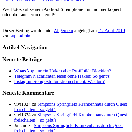
Wer Fotos auf seinem Android-Smartphone hin und hier kopiert
oder aber auch von einem PC…
Dieser Beitrag wurde unter
Allgemein
abgelegt am
15. April 2019
von
wp_admin
.
Artikel-Navigation
Neueste Beiträge
WhatsApp nur ein Haken aber Profilbild: Blockiert?
Telegram-Nachrichten lesen ohne Haken: So geht’s
Instagram Songtexte funktioniert nicht: Was tun?
Neueste Kommentare
vivi1324
zu
Simpsons Springfield Krankenhaus durch Quest
freischalten – so geht’s
vivi1324
zu
Simpsons Springfield Krankenhaus durch Quest
freischalten – so geht’s
Juliane
zu
Simpsons Springfield Krankenhaus durch Quest
freischalten – so geht’s