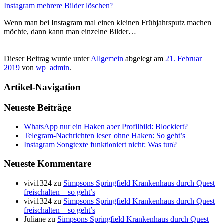
Instagram mehrere Bilder löschen?
Wenn man bei Instagram mal einen kleinen Frühjahrsputz machen
möchte, dann kann man einzelne Bilder…
Dieser Beitrag wurde unter
Allgemein
abgelegt am
21. Februar
2019
von
wp_admin
.
Artikel-Navigation
Neueste Beiträge
WhatsApp nur ein Haken aber Profilbild: Blockiert?
Telegram-Nachrichten lesen ohne Haken: So geht’s
Instagram Songtexte funktioniert nicht: Was tun?
Neueste Kommentare
vivi1324
zu
Simpsons Springfield Krankenhaus durch Quest
freischalten – so geht’s
vivi1324
zu
Simpsons Springfield Krankenhaus durch Quest
freischalten – so geht’s
Juliane
zu
Simpsons Springfield Krankenhaus durch Quest