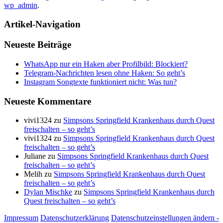
wp_admin
.
Artikel-Navigation
Neueste Beiträge
WhatsApp nur ein Haken aber Profilbild: Blockiert?
Telegram-Nachrichten lesen ohne Haken: So geht’s
Instagram Songtexte funktioniert nicht: Was tun?
Neueste Kommentare
vivi1324
zu
Simpsons Springfield Krankenhaus durch Quest
freischalten – so geht’s
vivi1324
zu
Simpsons Springfield Krankenhaus durch Quest
freischalten – so geht’s
Juliane
zu
Simpsons Springfield Krankenhaus durch Quest
freischalten – so geht’s
Melih
zu
Simpsons Springfield Krankenhaus durch Quest
freischalten – so geht’s
Dylan Mischke
zu
Simpsons Springfield Krankenhaus durch
Quest freischalten – so geht’s
Impressum
Datenschutzerklärung
Datenschutzeinstellungen ändern -