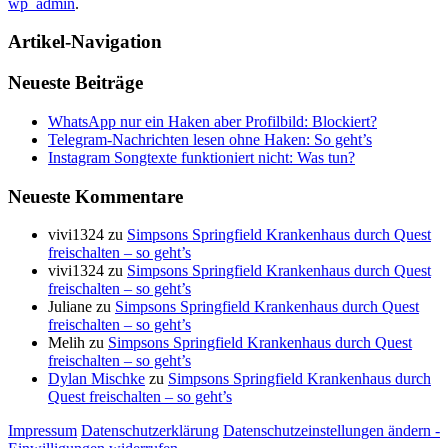
wp_admin
.
Artikel-Navigation
Neueste Beiträge
WhatsApp nur ein Haken aber Profilbild: Blockiert?
Telegram-Nachrichten lesen ohne Haken: So geht’s
Instagram Songtexte funktioniert nicht: Was tun?
Neueste Kommentare
vivi1324
zu
Simpsons Springfield Krankenhaus durch Quest
freischalten – so geht’s
vivi1324
zu
Simpsons Springfield Krankenhaus durch Quest
freischalten – so geht’s
Juliane
zu
Simpsons Springfield Krankenhaus durch Quest
freischalten – so geht’s
Melih
zu
Simpsons Springfield Krankenhaus durch Quest
freischalten – so geht’s
Dylan Mischke
zu
Simpsons Springfield Krankenhaus durch
Quest freischalten – so geht’s
Impressum
Datenschutzerklärung
Datenschutzeinstellungen ändern -