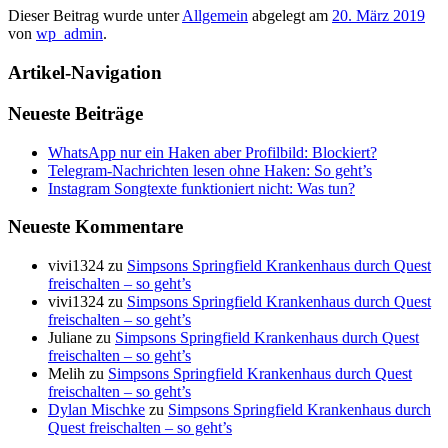
Dieser Beitrag wurde unter
Allgemein
abgelegt am
20. März 2019
von
wp_admin
.
Artikel-Navigation
Neueste Beiträge
WhatsApp nur ein Haken aber Profilbild: Blockiert?
Telegram-Nachrichten lesen ohne Haken: So geht’s
Instagram Songtexte funktioniert nicht: Was tun?
Neueste Kommentare
vivi1324
zu
Simpsons Springfield Krankenhaus durch Quest
freischalten – so geht’s
vivi1324
zu
Simpsons Springfield Krankenhaus durch Quest
freischalten – so geht’s
Juliane
zu
Simpsons Springfield Krankenhaus durch Quest
freischalten – so geht’s
Melih
zu
Simpsons Springfield Krankenhaus durch Quest
freischalten – so geht’s
Dylan Mischke
zu
Simpsons Springfield Krankenhaus durch
Quest freischalten – so geht’s