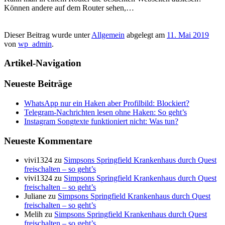
Können andere auf dem Router sehen,…
Dieser Beitrag wurde unter
Allgemein
abgelegt am
11. Mai 2019
von
wp_admin
.
Artikel-Navigation
Neueste Beiträge
WhatsApp nur ein Haken aber Profilbild: Blockiert?
Telegram-Nachrichten lesen ohne Haken: So geht’s
Instagram Songtexte funktioniert nicht: Was tun?
Neueste Kommentare
vivi1324
zu
Simpsons Springfield Krankenhaus durch Quest
freischalten – so geht’s
vivi1324
zu
Simpsons Springfield Krankenhaus durch Quest
freischalten – so geht’s
Juliane
zu
Simpsons Springfield Krankenhaus durch Quest
freischalten – so geht’s
Melih
zu
Simpsons Springfield Krankenhaus durch Quest
freischalten – so geht’s