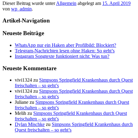
Dieser Beitrag wurde unter
Allgemein
abgelegt am
15. April 2019
von
wp_admin
.
Artikel-Navigation
Neueste Beiträge
WhatsApp nur ein Haken aber Profilbild: Blockiert?
Telegram-Nachrichten lesen ohne Haken: So geht’s
Instagram Songtexte funktioniert nicht: Was tun?
Neueste Kommentare
vivi1324
zu
Simpsons Springfield Krankenhaus durch Quest
freischalten – so geht’s
vivi1324
zu
Simpsons Springfield Krankenhaus durch Quest
freischalten – so geht’s
Juliane
zu
Simpsons Springfield Krankenhaus durch Quest
freischalten – so geht’s
Melih
zu
Simpsons Springfield Krankenhaus durch Quest
freischalten – so geht’s
Dylan Mischke
zu
Simpsons Springfield Krankenhaus durch
Quest freischalten – so geht’s