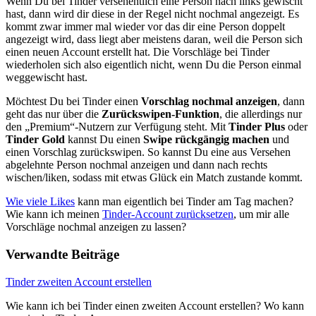
Wenn Du bei Tinder versehentlich eine Person nach links gewischt
hast, dann wird dir diese in der Regel nicht nochmal angezeigt. Es
kommt zwar immer mal wieder vor das dir eine Person doppelt
angezeigt wird, dass liegt aber meistens daran, weil die Person sich
einen neuen Account erstellt hat. Die Vorschläge bei Tinder
wiederholen sich also eigentlich nicht, wenn Du die Person einmal
weggewischt hast.
Möchtest Du bei Tinder einen
Vorschlag nochmal anzeigen
, dann
geht das nur über die
Zurückswipen-Funktion
, die allerdings nur
den „Premium“-Nutzern zur Verfügung steht. Mit
Tinder Plus
oder
Tinder Gold
kannst Du einen
Swipe rückgängig machen
und
einen Vorschlag zurückswipen. So kannst Du eine aus Versehen
abgelehnte Person nochmal anzeigen und dann nach rechts
wischen/liken, sodass mit etwas Glück ein Match zustande kommt.
Wie viele Likes
kann man eigentlich bei Tinder am Tag machen?
Wie kann ich meinen
Tinder-Account zurücksetzen
, um mir alle
Vorschläge nochmal anzeigen zu lassen?
Verwandte Beiträge
Tinder zweiten Account erstellen
Wie kann ich bei Tinder einen zweiten Account erstellen? Wo kann