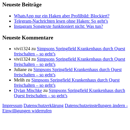
Neueste Beiträge
WhatsApp nur ein Haken aber Profilbild: Blockiert?
Telegram-Nachrichten lesen ohne Haken: So geht’s
Instagram Songtexte funktioniert nicht: Was tun?
Neueste Kommentare
vivi1324
zu
Simpsons Springfield Krankenhaus durch Quest
freischalten – so geht’s
vivi1324
zu
Simpsons Springfield Krankenhaus durch Quest
freischalten – so geht’s
Juliane
zu
Simpsons Springfield Krankenhaus durch Quest
freischalten – so geht’s
Melih
zu
Simpsons Springfield Krankenhaus durch Quest
freischalten – so geht’s
Dylan Mischke
zu
Simpsons Springfield Krankenhaus durch
Quest freischalten – so geht’s
Impressum
Datenschutzerklärung
Datenschutzeinstellungen ändern -
Einwilligungen widerrufen