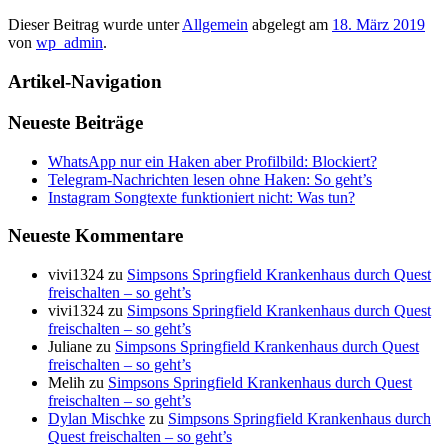
Dieser Beitrag wurde unter
Allgemein
abgelegt am
18. März 2019
von
wp_admin
.
Artikel-Navigation
Neueste Beiträge
WhatsApp nur ein Haken aber Profilbild: Blockiert?
Telegram-Nachrichten lesen ohne Haken: So geht’s
Instagram Songtexte funktioniert nicht: Was tun?
Neueste Kommentare
vivi1324
zu
Simpsons Springfield Krankenhaus durch Quest
freischalten – so geht’s
vivi1324
zu
Simpsons Springfield Krankenhaus durch Quest
freischalten – so geht’s
Juliane
zu
Simpsons Springfield Krankenhaus durch Quest
freischalten – so geht’s
Melih
zu
Simpsons Springfield Krankenhaus durch Quest
freischalten – so geht’s
Dylan Mischke
zu
Simpsons Springfield Krankenhaus durch
Quest freischalten – so geht’s