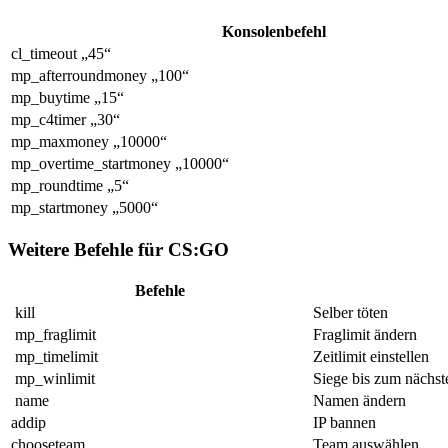
Konsolenbefehl
cl_timeout „45“
mp_afterroundmoney „100“
mp_buytime „15“
mp_c4timer „30“
mp_maxmoney „10000“
mp_overtime_startmoney „10000“
mp_roundtime „5“
mp_startmoney „5000“
Weitere Befehle für CS:GO
Befehle
kill
Selber töten
mp_fraglimit
Fraglimit ändern
mp_timelimit
Zeitlimit einstellen
mp_winlimit
Siege bis zum nächs
name
Namen ändern
addip
IP bannen
chooseteam
Team auswählen