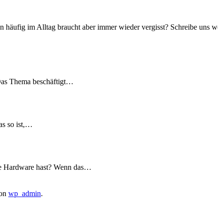
äufig im Alltag braucht aber immer wieder vergisst? Schreibe uns we
Das Thema beschäftigt…
s so ist,…
le Hardware hast? Wenn das…
on
wp_admin
.