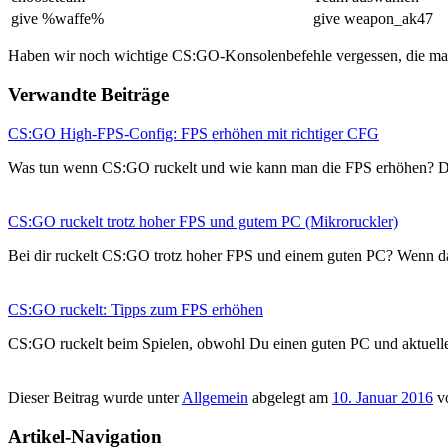
give %waffe%
give weapon_ak47
Haben wir noch wichtige CS:GO-Konsolenbefehle vergessen, die man h
Verwandte Beiträge
CS:GO High-FPS-Config: FPS erhöhen mit richtiger CFG
Was tun wenn CS:GO ruckelt und wie kann man die FPS erhöhen? 
CS:GO ruckelt trotz hoher FPS und gutem PC (Mikroruckler)
Bei dir ruckelt CS:GO trotz hoher FPS und einem guten PC? Wenn da
CS:GO ruckelt: Tipps zum FPS erhöhen
CS:GO ruckelt beim Spielen, obwohl Du einen guten PC und aktuel
Dieser Beitrag wurde unter
Allgemein
abgelegt am
10. Januar 2016
v
Artikel-Navigation