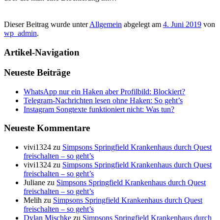
Dieser Beitrag wurde unter
Allgemein
abgelegt am
4. Juni 2019
von
wp_admin
.
Artikel-Navigation
Neueste Beiträge
WhatsApp nur ein Haken aber Profilbild: Blockiert?
Telegram-Nachrichten lesen ohne Haken: So geht’s
Instagram Songtexte funktioniert nicht: Was tun?
Neueste Kommentare
vivi1324
zu
Simpsons Springfield Krankenhaus durch Quest
freischalten – so geht’s
vivi1324
zu
Simpsons Springfield Krankenhaus durch Quest
freischalten – so geht’s
Juliane
zu
Simpsons Springfield Krankenhaus durch Quest
freischalten – so geht’s
Melih
zu
Simpsons Springfield Krankenhaus durch Quest
freischalten – so geht’s
Dylan Mischke
zu
Simpsons Springfield Krankenhaus durch