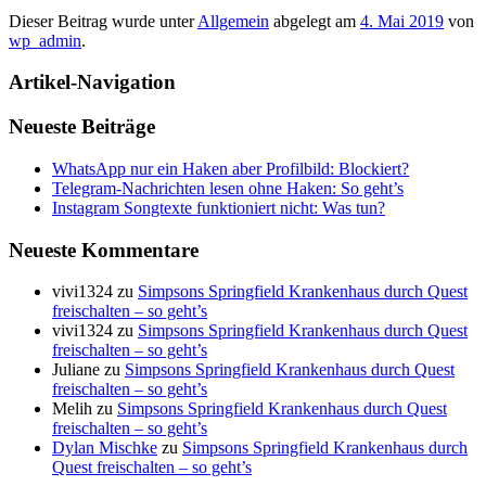
Dieser Beitrag wurde unter
Allgemein
abgelegt am
4. Mai 2019
von
wp_admin
.
Artikel-Navigation
Neueste Beiträge
WhatsApp nur ein Haken aber Profilbild: Blockiert?
Telegram-Nachrichten lesen ohne Haken: So geht’s
Instagram Songtexte funktioniert nicht: Was tun?
Neueste Kommentare
vivi1324
zu
Simpsons Springfield Krankenhaus durch Quest
freischalten – so geht’s
vivi1324
zu
Simpsons Springfield Krankenhaus durch Quest
freischalten – so geht’s
Juliane
zu
Simpsons Springfield Krankenhaus durch Quest
freischalten – so geht’s
Melih
zu
Simpsons Springfield Krankenhaus durch Quest
freischalten – so geht’s
Dylan Mischke
zu
Simpsons Springfield Krankenhaus durch
Quest freischalten – so geht’s