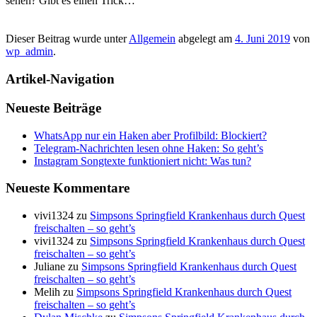
sehen? Gibt es einen Trick…
Dieser Beitrag wurde unter
Allgemein
abgelegt am
4. Juni 2019
von
wp_admin
.
Artikel-Navigation
Neueste Beiträge
WhatsApp nur ein Haken aber Profilbild: Blockiert?
Telegram-Nachrichten lesen ohne Haken: So geht’s
Instagram Songtexte funktioniert nicht: Was tun?
Neueste Kommentare
vivi1324
zu
Simpsons Springfield Krankenhaus durch Quest
freischalten – so geht’s
vivi1324
zu
Simpsons Springfield Krankenhaus durch Quest
freischalten – so geht’s
Juliane
zu
Simpsons Springfield Krankenhaus durch Quest
freischalten – so geht’s
Melih
zu
Simpsons Springfield Krankenhaus durch Quest
freischalten – so geht’s