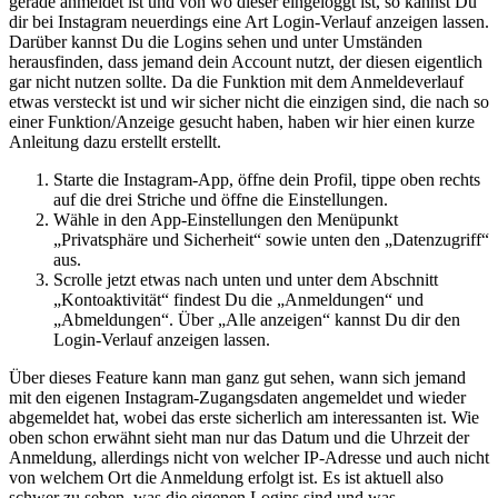
gerade anmeldet ist und von wo dieser eingeloggt ist, so kannst Du
dir bei Instagram neuerdings eine Art Login-Verlauf anzeigen lassen.
Darüber kannst Du die Logins sehen und unter Umständen
herausfinden, dass jemand dein Account nutzt, der diesen eigentlich
gar nicht nutzen sollte. Da die Funktion mit dem Anmeldeverlauf
etwas versteckt ist und wir sicher nicht die einzigen sind, die nach so
einer Funktion/Anzeige gesucht haben, haben wir hier einen kurze
Anleitung dazu erstellt erstellt.
Starte die Instagram-App, öffne dein Profil, tippe oben rechts
auf die drei Striche und öffne die Einstellungen.
Wähle in den App-Einstellungen den Menüpunkt
„Privatsphäre und Sicherheit“ sowie unten den „Datenzugriff“
aus.
Scrolle jetzt etwas nach unten und unter dem Abschnitt
„Kontoaktivität“ findest Du die „Anmeldungen“ und
„Abmeldungen“. Über „Alle anzeigen“ kannst Du dir den
Login-Verlauf anzeigen lassen.
Über dieses Feature kann man ganz gut sehen, wann sich jemand
mit den eigenen Instagram-Zugangsdaten angemeldet und wieder
abgemeldet hat, wobei das erste sicherlich am interessanten ist. Wie
oben schon erwähnt sieht man nur das Datum und die Uhrzeit der
Anmeldung, allerdings nicht von welcher IP-Adresse und auch nicht
von welchem Ort die Anmeldung erfolgt ist. Es ist aktuell also
schwer zu sehen, was die eigenen Logins sind und was