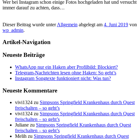
Wer bei Instagram schon einige Fotos hochgeladen hat und versucht
immer darauf zu achten, dass…
Dieser Beitrag wurde unter
Allgemein
abgelegt am
4. Juni 2019
von
wp_admin
.
Artikel-Navigation
Neueste Beiträge
WhatsApp nur ein Haken aber Profilbild: Blockiert?
Telegram-Nachrichten lesen ohne Haken: So geht’s
Instagram Songtexte funktioniert nicht: Was tun?
Neueste Kommentare
vivi1324
zu
Simpsons Springfield Krankenhaus durch Quest
freischalten – so geht’s
vivi1324
zu
Simpsons Springfield Krankenhaus durch Quest
freischalten – so geht’s
Juliane
zu
Simpsons Springfield Krankenhaus durch Quest
freischalten – so geht’s
Melih
zu
Simpsons Springfield Krankenhaus durch Quest