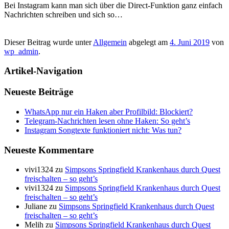
Bei Instagram kann man sich über die Direct-Funktion ganz einfach
Nachrichten schreiben und sich so…
Dieser Beitrag wurde unter
Allgemein
abgelegt am
4. Juni 2019
von
wp_admin
.
Artikel-Navigation
Neueste Beiträge
WhatsApp nur ein Haken aber Profilbild: Blockiert?
Telegram-Nachrichten lesen ohne Haken: So geht’s
Instagram Songtexte funktioniert nicht: Was tun?
Neueste Kommentare
vivi1324
zu
Simpsons Springfield Krankenhaus durch Quest
freischalten – so geht’s
vivi1324
zu
Simpsons Springfield Krankenhaus durch Quest
freischalten – so geht’s
Juliane
zu
Simpsons Springfield Krankenhaus durch Quest
freischalten – so geht’s
Melih
zu
Simpsons Springfield Krankenhaus durch Quest