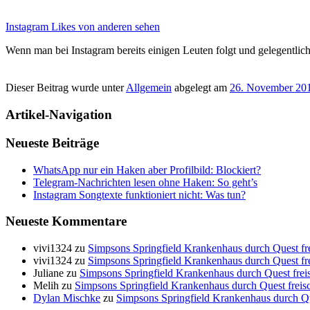
Instagram Likes von anderen sehen
Wenn man bei Instagram bereits einigen Leuten folgt und gelegentlic
Dieser Beitrag wurde unter
Allgemein
abgelegt am
26. November 20
Artikel-Navigation
Neueste Beiträge
WhatsApp nur ein Haken aber Profilbild: Blockiert?
Telegram-Nachrichten lesen ohne Haken: So geht’s
Instagram Songtexte funktioniert nicht: Was tun?
Neueste Kommentare
vivi1324
zu
Simpsons Springfield Krankenhaus durch Quest frei
vivi1324
zu
Simpsons Springfield Krankenhaus durch Quest frei
Juliane
zu
Simpsons Springfield Krankenhaus durch Quest freis
Melih
zu
Simpsons Springfield Krankenhaus durch Quest freisch
Dylan Mischke
zu
Simpsons Springfield Krankenhaus durch Que