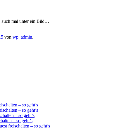
h auch mal unter ein Bild…
15
von
wp_admin
.
schalten – so geht’s
schalten – so geht’s
chalten – so geht’s
alten – so geht’s
st freischalten – so geht’s