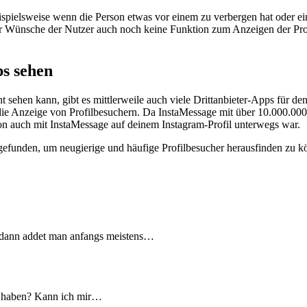
ielsweise wenn die Person etwas vor einem zu verbergen hat oder einfa
er Wünsche der Nutzer auch noch keine Funktion zum Anzeigen der Prof
s sehen
t sehen kann, gibt es mittlerweile auch viele Drittanbieter-Apps für d
t die Anzeige von Profilbesuchern. Da InstaMessage mit über 10.000.00
rson auch mit InstaMessage auf deinem Instagram-Profil unterwegs war.
efunden, um neugierige und häufige Profilbesucher herausfinden zu kö
, dann addet man anfangs meistens…
t haben? Kann ich mir…