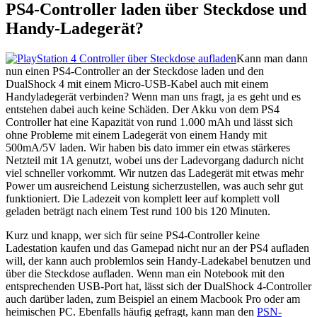
PS4-Controller laden über Steckdose und
Handy-Ladegerät?
Kann man dann
nun einen PS4-Controller an der Steckdose laden und den
DualShock 4 mit einem Micro-USB-Kabel auch mit einem
Handyladegerät verbinden? Wenn man uns fragt, ja es geht und es
entstehen dabei auch keine Schäden. Der Akku von dem PS4
Controller hat eine Kapazität von rund 1.000 mAh und lässt sich
ohne Probleme mit einem Ladegerät von einem Handy mit
500mA/5V laden. Wir haben bis dato immer ein etwas stärkeres
Netzteil mit 1A genutzt, wobei uns der Ladevorgang dadurch nicht
viel schneller vorkommt. Wir nutzen das Ladegerät mit etwas mehr
Power um ausreichend Leistung sicherzustellen, was auch sehr gut
funktioniert. Die Ladezeit von komplett leer auf komplett voll
geladen beträgt nach einem Test rund 100 bis 120 Minuten.
Kurz und knapp, wer sich für seine PS4-Controller keine
Ladestation kaufen und das Gamepad nicht nur an der PS4 aufladen
will, der kann auch problemlos sein Handy-Ladekabel benutzen und
über die Steckdose aufladen. Wenn man ein Notebook mit den
entsprechenden USB-Port hat, lässt sich der DualShock 4-Controller
auch darüber laden, zum Beispiel an einem Macbook Pro oder am
heimischen PC. Ebenfalls häufig gefragt, kann man den
PSN-