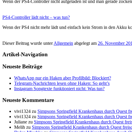
Wenn der PS4-Controller nicht aufgeladen ist und man gerade zocke
PS4-Controller lädt nicht – was tun?
Wenn der PS4 nicht mehr lädt und einfach kein Strom in den Akku
Dieser Beitrag wurde unter
Allgemein
abgelegt am
26. November 20
Artikel-Navigation
Neueste Beiträge
WhatsApp nur ein Haken aber Profilbild: Blockiert?
Telegram-Nachrichten lesen ohne Haken: So geht’s
Instagram Songtexte funktioniert nicht: Was tun?
Neueste Kommentare
vivi1324
zu
Simpsons Springfield Krankenhaus durch Quest frei
vivi1324
zu
Simpsons Springfield Krankenhaus durch Quest frei
Juliane
zu
Simpsons Springfield Krankenhaus durch Quest freis
Melih
zu
Simpsons Springfield Krankenhaus durch Quest freisch