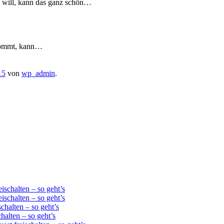
n will, kann das ganz schön…
 kommt, kann…
15
von
wp_admin
.
schalten – so geht’s
schalten – so geht’s
chalten – so geht’s
alten – so geht’s