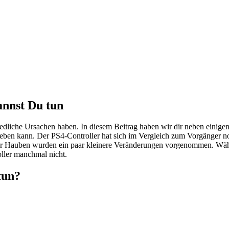
annst Du tun
iedliche Ursachen haben. In diesem Beitrag haben wir dir neben eini
heben kann.
Der PS4-Controller hat sich im Vergleich zum Vorgänger noc
r Hauben wurden ein paar kleinere Veränderungen vorgenommen. Währe
ller manchmal nicht.
tun?