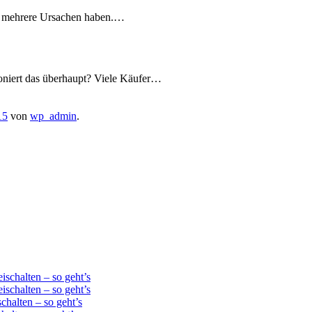
as mehrere Ursachen haben.…
oniert das überhaupt? Viele Käufer…
15
von
wp_admin
.
schalten – so geht’s
schalten – so geht’s
chalten – so geht’s