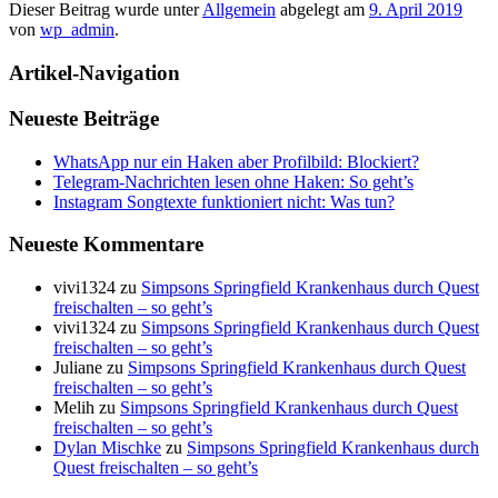
Dieser Beitrag wurde unter
Allgemein
abgelegt am
9. April 2019
von
wp_admin
.
Artikel-Navigation
Neueste Beiträge
WhatsApp nur ein Haken aber Profilbild: Blockiert?
Telegram-Nachrichten lesen ohne Haken: So geht’s
Instagram Songtexte funktioniert nicht: Was tun?
Neueste Kommentare
vivi1324
zu
Simpsons Springfield Krankenhaus durch Quest
freischalten – so geht’s
vivi1324
zu
Simpsons Springfield Krankenhaus durch Quest
freischalten – so geht’s
Juliane
zu
Simpsons Springfield Krankenhaus durch Quest
freischalten – so geht’s
Melih
zu
Simpsons Springfield Krankenhaus durch Quest
freischalten – so geht’s
Dylan Mischke
zu
Simpsons Springfield Krankenhaus durch
Quest freischalten – so geht’s