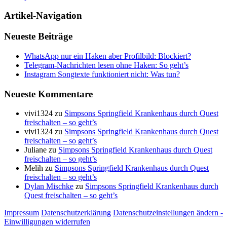
Artikel-Navigation
Neueste Beiträge
WhatsApp nur ein Haken aber Profilbild: Blockiert?
Telegram-Nachrichten lesen ohne Haken: So geht’s
Instagram Songtexte funktioniert nicht: Was tun?
Neueste Kommentare
vivi1324
zu
Simpsons Springfield Krankenhaus durch Quest
freischalten – so geht’s
vivi1324
zu
Simpsons Springfield Krankenhaus durch Quest
freischalten – so geht’s
Juliane
zu
Simpsons Springfield Krankenhaus durch Quest
freischalten – so geht’s
Melih
zu
Simpsons Springfield Krankenhaus durch Quest
freischalten – so geht’s
Dylan Mischke
zu
Simpsons Springfield Krankenhaus durch
Quest freischalten – so geht’s
Impressum
Datenschutzerklärung
Datenschutzeinstellungen ändern -
Einwilligungen widerrufen