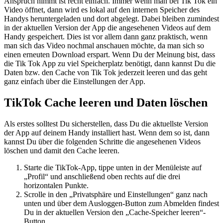
Anspruch nimmt ist recht einfach. Immer wenn man bei Tik Tok ein
Video öffnet, dann wird es lokal auf den internen Speicher des
Handys heruntergeladen und dort abgelegt. Dabei bleiben zumindest
in der aktuellen Version der App die angesehenen Videos auf dem
Handy gespeichert. Dies ist vor allem dann ganz praktisch, wenn
man sich das Video nochmal anschauen möchte, da man sich so
einen erneuten Download erspart. Wenn Du der Meinung bist, dass
die Tik Tok App zu viel Speicherplatz benötigt, dann kannst Du die
Daten bzw. den Cache von Tik Tok jederzeit leeren und das geht
ganz einfach über die Einstellungen der App.
TikTok Cache leeren und Daten löschen
Als erstes solltest Du sicherstellen, dass Du die aktuellste Version
der App auf deinem Handy installiert hast. Wenn dem so ist, dann
kannst Du über die folgenden Schritte die angesehenen Videos
löschen und damit den Cache leeren.
Starte die TikTok-App, tippe unten in der Menüleiste auf
„Profil“ und anschließend oben rechts auf die drei
horizontalen Punkte.
Scrolle in den „Privatsphäre und Einstellungen“ ganz nach
unten und über dem Ausloggen-Button zum Abmelden findest
Du in der aktuellen Version den „Cache-Speicher leeren“-
Button.