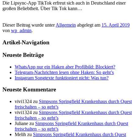
Die Lipsync-App TikTok erfreut sich auch in Deutschland einer
großen Beliebtheit. Über Tik Tok kann…
Dieser Beitrag wurde unter
Allgemein
abgelegt am
15. April 2019
von
wp_admin
.
Artikel-Navigation
Neueste Beiträge
WhatsApp nur ein Haken aber Profilbild: Blockiert?
Telegram-Nachrichten lesen ohne Haken: So geht’s
Instagram Songtexte funktioniert nicht: Was tun?
Neueste Kommentare
vivi1324
zu
Simpsons Springfield Krankenhaus durch Quest
freischalten – so geht’s
vivi1324
zu
Simpsons Springfield Krankenhaus durch Quest
freischalten – so geht’s
Juliane
zu
Simpsons Springfield Krankenhaus durch Quest
freischalten – so geht’s
Melih
zu
Simpsons Springfield Krankenhaus durch Quest