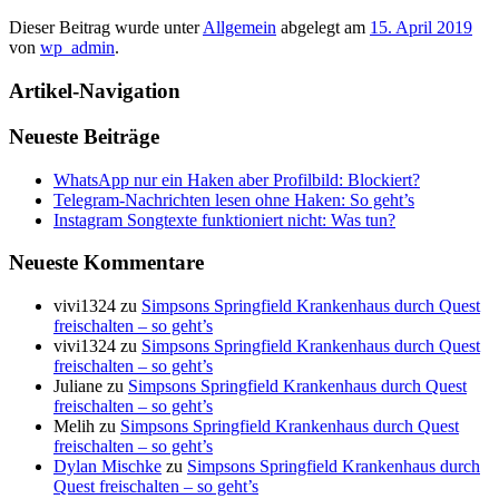
Dieser Beitrag wurde unter
Allgemein
abgelegt am
15. April 2019
von
wp_admin
.
Artikel-Navigation
Neueste Beiträge
WhatsApp nur ein Haken aber Profilbild: Blockiert?
Telegram-Nachrichten lesen ohne Haken: So geht’s
Instagram Songtexte funktioniert nicht: Was tun?
Neueste Kommentare
vivi1324
zu
Simpsons Springfield Krankenhaus durch Quest
freischalten – so geht’s
vivi1324
zu
Simpsons Springfield Krankenhaus durch Quest
freischalten – so geht’s
Juliane
zu
Simpsons Springfield Krankenhaus durch Quest
freischalten – so geht’s
Melih
zu
Simpsons Springfield Krankenhaus durch Quest
freischalten – so geht’s
Dylan Mischke
zu
Simpsons Springfield Krankenhaus durch
Quest freischalten – so geht’s