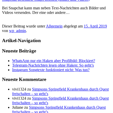
Bei Snapchat kann man neben Text-Nachrichten auch Bilder und
Videos versenden. Der eine oder andere…
Dieser Beitrag wurde unter
Allgemein
abgelegt am
15. April 2019
von
wp_admin
.
Artikel-Navigation
Neueste Beiträge
WhatsApp nur ein Haken aber Profilbild: Blockiert?
Telegram-Nachrichten lesen ohne Haken: So geht’s
Instagram Songtexte funktioniert nicht: Was tun?
Neueste Kommentare
vivi1324
zu
Simpsons Springfield Krankenhaus durch Quest
freischalten – so geht’s
vivi1324
zu
Simpsons Springfield Krankenhaus durch Quest
freischalten – so geht’s
Juliane
zu
Simpsons Springfield Krankenhaus durch Quest
freischalten – so geht’s