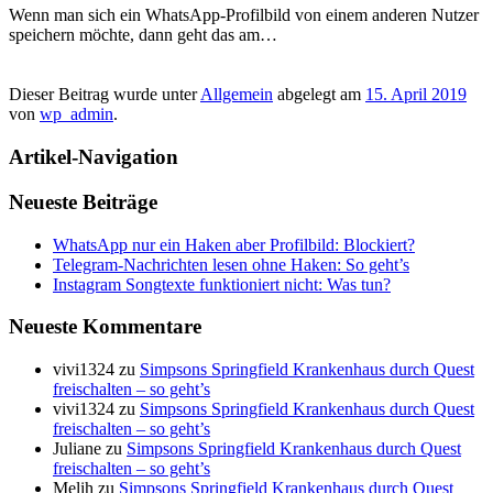
Wenn man sich ein WhatsApp-Profilbild von einem anderen Nutzer
speichern möchte, dann geht das am…
Dieser Beitrag wurde unter
Allgemein
abgelegt am
15. April 2019
von
wp_admin
.
Artikel-Navigation
Neueste Beiträge
WhatsApp nur ein Haken aber Profilbild: Blockiert?
Telegram-Nachrichten lesen ohne Haken: So geht’s
Instagram Songtexte funktioniert nicht: Was tun?
Neueste Kommentare
vivi1324
zu
Simpsons Springfield Krankenhaus durch Quest
freischalten – so geht’s
vivi1324
zu
Simpsons Springfield Krankenhaus durch Quest
freischalten – so geht’s
Juliane
zu
Simpsons Springfield Krankenhaus durch Quest
freischalten – so geht’s
Melih
zu
Simpsons Springfield Krankenhaus durch Quest