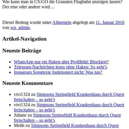
Wie kann man in CS:GO die Granaten Flugbahn anzeigen lassen?
Der eine oder andere wird…
Dieser Beitrag wurde unter
Allgemein
abgelegt am
11. Januar 2016
von
wp_admin
.
Artikel-Navigation
Neueste Beiträge
WhatsApp nur ein Haken aber Profilbild: Blockiert?
Telegram-Nachrichten lesen ohne Haken: So geht’s
Instagram Songtexte funktioniert nicht: Was tun?
Neueste Kommentare
vivi1324
zu
Simpsons Springfield Krankenhaus durch Quest
freischalten – so geht’s
vivi1324
zu
Simpsons Springfield Krankenhaus durch Quest
freischalten – so geht’s
Juliane
zu
Simpsons Springfield Krankenhaus durch Quest
freischalten – so geht’s
Melih
zu
Simpsons Springfield Krankenhaus durch Quest