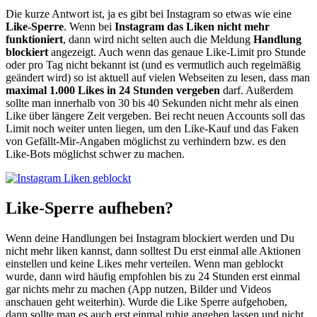
Die kurze Antwort ist, ja es gibt bei Instagram so etwas wie eine
Like-Sperre
. Wenn bei
Instagram das Liken nicht mehr
funktioniert
, dann wird nicht selten auch die Meldung
Handlung
blockiert
angezeigt. Auch wenn das genaue Like-Limit pro Stunde
oder pro Tag nicht bekannt ist (und es vermutlich auch regelmäßig
geändert wird) so ist aktuell auf vielen Webseiten zu lesen, dass man
maximal 1.000 Likes in 24 Stunden vergeben
darf. Außerdem
sollte man innerhalb von 30 bis 40 Sekunden nicht mehr als einen
Like über längere Zeit vergeben. Bei recht neuen Accounts soll das
Limit noch weiter unten liegen, um den Like-Kauf und das Faken
von Gefällt-Mir-Angaben möglichst zu verhindern bzw. es den
Like-Bots möglichst schwer zu machen.
Like-Sperre aufheben?
Wenn deine Handlungen bei Instagram blockiert werden und Du
nicht mehr liken kannst, dann solltest Du erst einmal alle Aktionen
einstellen und keine Likes mehr verteilen. Wenn man geblockt
wurde, dann wird häufig empfohlen bis zu 24 Stunden erst einmal
gar nichts mehr zu machen (App nutzen, Bilder und Videos
anschauen geht weiterhin). Wurde die Like Sperre aufgehoben,
dann sollte man es auch erst einmal ruhig angehen lassen und nicht