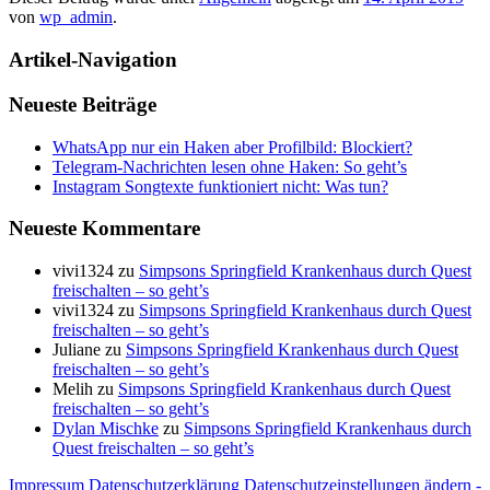
von
wp_admin
.
Artikel-Navigation
Neueste Beiträge
WhatsApp nur ein Haken aber Profilbild: Blockiert?
Telegram-Nachrichten lesen ohne Haken: So geht’s
Instagram Songtexte funktioniert nicht: Was tun?
Neueste Kommentare
vivi1324
zu
Simpsons Springfield Krankenhaus durch Quest
freischalten – so geht’s
vivi1324
zu
Simpsons Springfield Krankenhaus durch Quest
freischalten – so geht’s
Juliane
zu
Simpsons Springfield Krankenhaus durch Quest
freischalten – so geht’s
Melih
zu
Simpsons Springfield Krankenhaus durch Quest
freischalten – so geht’s
Dylan Mischke
zu
Simpsons Springfield Krankenhaus durch
Quest freischalten – so geht’s
Impressum
Datenschutzerklärung
Datenschutzeinstellungen ändern -