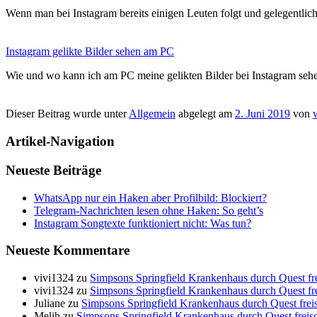
Wenn man bei Instagram bereits einigen Leuten folgt und gelegentlic
Instagram gelikte Bilder sehen am PC
Wie und wo kann ich am PC meine gelikten Bilder bei Instagram s
Dieser Beitrag wurde unter
Allgemein
abgelegt am
2. Juni 2019
von
Artikel-Navigation
Neueste Beiträge
WhatsApp nur ein Haken aber Profilbild: Blockiert?
Telegram-Nachrichten lesen ohne Haken: So geht’s
Instagram Songtexte funktioniert nicht: Was tun?
Neueste Kommentare
vivi1324
zu
Simpsons Springfield Krankenhaus durch Quest frei
vivi1324
zu
Simpsons Springfield Krankenhaus durch Quest frei
Juliane
zu
Simpsons Springfield Krankenhaus durch Quest freis
Melih
zu
Simpsons Springfield Krankenhaus durch Quest freisch