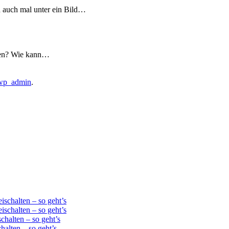
h auch mal unter ein Bild…
ehen? Wie kann…
wp_admin
.
schalten – so geht’s
schalten – so geht’s
chalten – so geht’s
alten – so geht’s