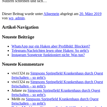
Nutzern schreiben und sich…
Dieser Beitrag wurde unter
Allgemein
abgelegt am
20. März 2019
von
wp_admin
.
Artikel-Navigation
Neueste Beiträge
WhatsApp nur ein Haken aber Profilbild: Blockiert?
Telegram-Nachrichten lesen ohne Haken: So geht’s
Instagram Songtexte funktioniert nicht: Was tun?
Neueste Kommentare
vivi1324
zu
Simpsons Springfield Krankenhaus durch Quest
freischalten – so geht’s
vivi1324
zu
Simpsons Springfield Krankenhaus durch Quest
freischalten – so geht’s
Juliane
zu
Simpsons Springfield Krankenhaus durch Quest
freischalten – so geht’s
Melih
zu
Simpsons Springfield Krankenhaus durch Quest
freischalten – so geht’s