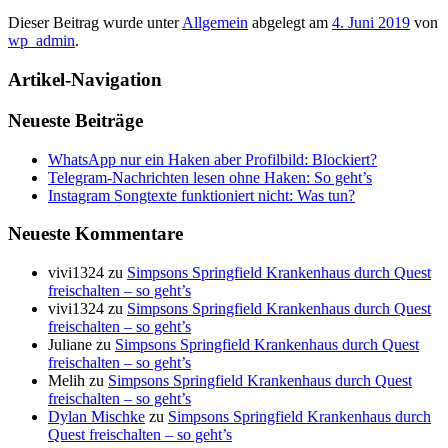
Dieser Beitrag wurde unter
Allgemein
abgelegt am
4. Juni 2019
von
wp_admin
.
Artikel-Navigation
Neueste Beiträge
WhatsApp nur ein Haken aber Profilbild: Blockiert?
Telegram-Nachrichten lesen ohne Haken: So geht’s
Instagram Songtexte funktioniert nicht: Was tun?
Neueste Kommentare
vivi1324
zu
Simpsons Springfield Krankenhaus durch Quest
freischalten – so geht’s
vivi1324
zu
Simpsons Springfield Krankenhaus durch Quest
freischalten – so geht’s
Juliane
zu
Simpsons Springfield Krankenhaus durch Quest
freischalten – so geht’s
Melih
zu
Simpsons Springfield Krankenhaus durch Quest
freischalten – so geht’s
Dylan Mischke
zu
Simpsons Springfield Krankenhaus durch
Quest freischalten – so geht’s