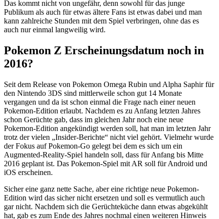
Das kommt nicht von ungefähr, denn sowohl für das junge
Publikum als auch für etwas ältere Fans ist etwas dabei und man
kann zahlreiche Stunden mit dem Spiel verbringen, ohne das es
auch nur einmal langweilig wird.
Pokemon Z Erscheinungsdatum noch in
2016?
Seit dem Release von Pokemon Omega Rubin und Alpha Saphir für
den Nintendo 3DS sind mittlerweile schon gut 14 Monate
vergangen und da ist schon einmal die Frage nach einer neuen
Pokemon-Edition erlaubt. Nachdem es zu Anfang letzten Jahres
schon Gerüchte gab, dass im gleichen Jahr noch eine neue
Pokemon-Edition angekündigt werden soll, hat man im letzten Jahr
trotz der vielen „Insider-Berichte“ nicht viel gehört. Vielmehr wurde
der Fokus auf Pokemon-Go gelegt bei dem es sich um ein
Augmented-Reality-Spiel handeln soll, dass für Anfang bis Mitte
2016 geplant ist. Das Pokemon-Spiel mit AR soll für Android und
iOS erscheinen.
Sicher eine ganz nette Sache, aber eine richtige neue Pokemon-
Edition wird das sicher nicht ersetzen und soll es vermutlich auch
gar nicht. Nachdem sich die Gerüchteküche dann etwas abgekühlt
hat, gab es zum Ende des Jahres nochmal einen weiteren Hinweis