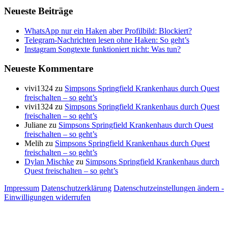
Neueste Beiträge
WhatsApp nur ein Haken aber Profilbild: Blockiert?
Telegram-Nachrichten lesen ohne Haken: So geht’s
Instagram Songtexte funktioniert nicht: Was tun?
Neueste Kommentare
vivi1324
zu
Simpsons Springfield Krankenhaus durch Quest
freischalten – so geht’s
vivi1324
zu
Simpsons Springfield Krankenhaus durch Quest
freischalten – so geht’s
Juliane
zu
Simpsons Springfield Krankenhaus durch Quest
freischalten – so geht’s
Melih
zu
Simpsons Springfield Krankenhaus durch Quest
freischalten – so geht’s
Dylan Mischke
zu
Simpsons Springfield Krankenhaus durch
Quest freischalten – so geht’s
Impressum
Datenschutzerklärung
Datenschutzeinstellungen ändern -
Einwilligungen widerrufen