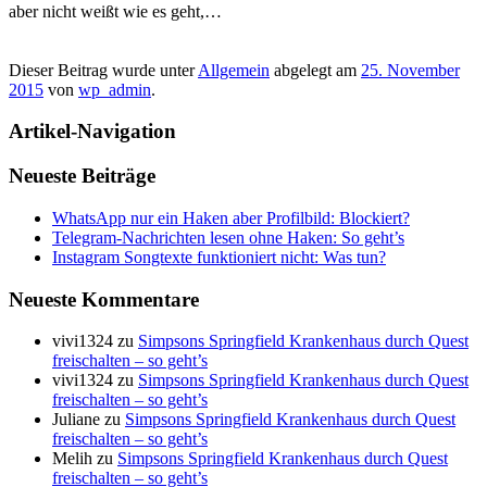
aber nicht weißt wie es geht,…
Dieser Beitrag wurde unter
Allgemein
abgelegt am
25. November
2015
von
wp_admin
.
Artikel-Navigation
Neueste Beiträge
WhatsApp nur ein Haken aber Profilbild: Blockiert?
Telegram-Nachrichten lesen ohne Haken: So geht’s
Instagram Songtexte funktioniert nicht: Was tun?
Neueste Kommentare
vivi1324
zu
Simpsons Springfield Krankenhaus durch Quest
freischalten – so geht’s
vivi1324
zu
Simpsons Springfield Krankenhaus durch Quest
freischalten – so geht’s
Juliane
zu
Simpsons Springfield Krankenhaus durch Quest
freischalten – so geht’s
Melih
zu
Simpsons Springfield Krankenhaus durch Quest
freischalten – so geht’s