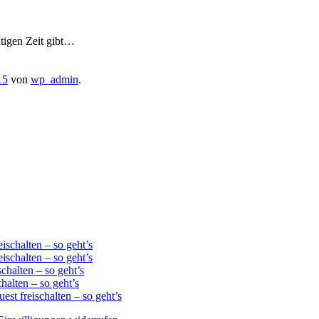
tigen Zeit gibt…
15
von
wp_admin
.
schalten – so geht’s
schalten – so geht’s
chalten – so geht’s
alten – so geht’s
st freischalten – so geht’s