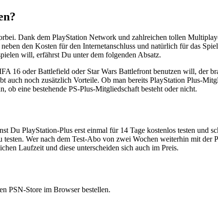
ten?
vorbei. Dank dem PlayStation Network und zahlreichen tollen Multipla
eben den Kosten für den Internetanschluss und natürlich für das Spiel 
pielen will, erfährst Du unter dem folgenden Absatz.
16 oder Battlefield oder Star Wars Battlefront benutzen will, der brau
bt auch noch zusätzlich Vorteile. Ob man bereits PlayStation Plus-Mit
ob eine bestehende PS-Plus-Mitgliedschaft besteht oder nicht.
nst Du PlayStation-Plus erst einmal für 14 Tage kostenlos testen und s
zu testen. Wer nach dem Test-Abo von zwei Wochen weiterhin mit der PS
lichen Laufzeit und diese unterscheiden sich auch im Preis.
den PSN-Store im Browser bestellen.