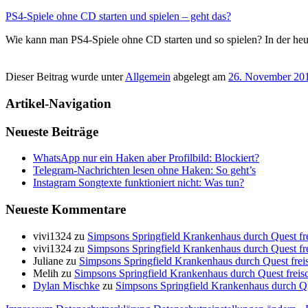
PS4-Spiele ohne CD starten und spielen – geht das?
Wie kann man PS4-Spiele ohne CD starten und so spielen? In der heu
Dieser Beitrag wurde unter
Allgemein
abgelegt am
26. November 20
Artikel-Navigation
Neueste Beiträge
WhatsApp nur ein Haken aber Profilbild: Blockiert?
Telegram-Nachrichten lesen ohne Haken: So geht’s
Instagram Songtexte funktioniert nicht: Was tun?
Neueste Kommentare
vivi1324
zu
Simpsons Springfield Krankenhaus durch Quest frei
vivi1324
zu
Simpsons Springfield Krankenhaus durch Quest frei
Juliane
zu
Simpsons Springfield Krankenhaus durch Quest freis
Melih
zu
Simpsons Springfield Krankenhaus durch Quest freisch
Dylan Mischke
zu
Simpsons Springfield Krankenhaus durch Que