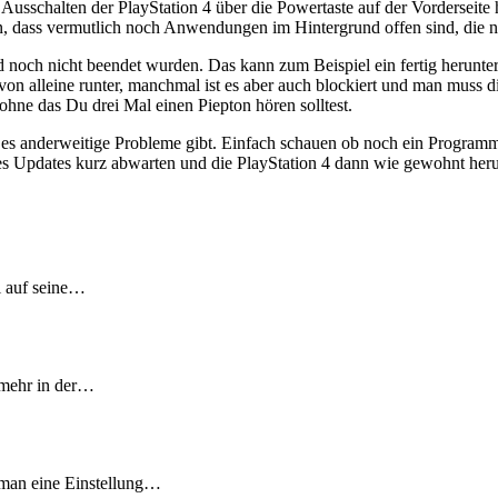
im Ausschalten der PlayStation 4 über die Powertaste auf der Vordersei
an, dass vermutlich noch Anwendungen im Hintergrund offen sind, die n
 noch nicht beendet wurden. Das kann zum Beispiel ein fertig herunterge
it von alleine runter, manchmal ist es aber auch blockiert und man m
hne das Du drei Mal einen Piepton hören solltest.
 es anderweitige Probleme gibt. Einfach schauen ob noch ein Programm
s Updates kurz abwarten und die PlayStation 4 dann wie gewohnt heru
l auf seine…
 mehr in der…
 man eine Einstellung…