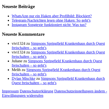
Neueste Beiträge
WhatsApp nur ein Haken aber Profilbild: Blockiert?
Telegram-Nachrichten lesen ohne Haken: So geht’s
Instagram Songtexte funktioniert nicht: Was tun?
Neueste Kommentare
vivi1324
zu
Simpsons Springfield Krankenhaus durch Quest
freischalten – so geht’s
vivi1324
zu
Simpsons Springfield Krankenhaus durch Quest
freischalten – so geht’s
Juliane
zu
Simpsons Springfield Krankenhaus durch Quest
freischalten – so geht’s
Melih
zu
Simpsons Springfield Krankenhaus durch Quest
freischalten – so geht’s
Dylan Mischke
zu
Simpsons Springfield Krankenhaus durch
Quest freischalten – so geht’s
Impressum
Datenschutzerklärung
Datenschutzeinstellungen ändern -
Einwilligungen widerrufen