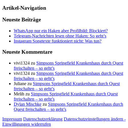
Artikel-Navigation
Neueste Beiträge
WhatsApp nur ein Haken aber Profilbild: Blockiert?
Telegram-Nachrichten lesen ohne Haken: So geht’s
Instagram Songtexte funktioniert nicht: Was tun?
Neueste Kommentare
vivi1324
zu
Simpsons Springfield Krankenhaus durch Quest
freischalten – so geht’s
vivi1324
zu
Simpsons Springfield Krankenhaus durch Quest
freischalten – so geht’s
Juliane
zu
Simpsons Springfield Krankenhaus durch Quest
freischalten – so geht’s
Melih
zu
Simpsons Springfield Krankenhaus durch Quest
freischalten – so geht’s
Dylan Mischke
zu
Simpsons Springfield Krankenhaus durch
Quest freischalten – so geht’s
Impressum
Datenschutzerklärung
Datenschutzeinstellungen ändern -
Einwilligungen widerrufen