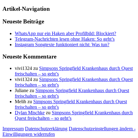
Artikel-Navigation
Neueste Beiträge
WhatsApp nur ein Haken aber Profilbild: Blockiert?
Telegram-Nachrichten lesen ohne Haken: So geht’s
Instagram Songtexte funktioniert nicht: Was tun?
Neueste Kommentare
vivi1324
zu
Simpsons Springfield Krankenhaus durch Quest
freischalten – so geht’s
vivi1324
zu
Simpsons Springfield Krankenhaus durch Quest
freischalten – so geht’s
Juliane
zu
Simpsons Springfield Krankenhaus durch Quest
freischalten – so geht’s
Melih
zu
Simpsons Springfield Krankenhaus durch Quest
freischalten – so geht’s
Dylan Mischke
zu
Simpsons Springfield Krankenhaus durch
Quest freischalten – so geht’s
Impressum
Datenschutzerklärung
Datenschutzeinstellungen ändern -
Einwilligungen widerrufen